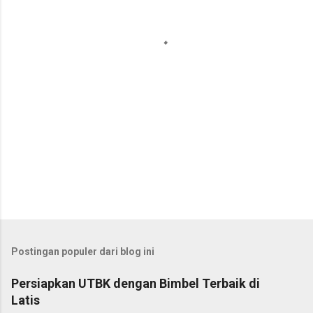
a
r
Postingan populer dari blog ini
Persiapkan UTBK dengan Bimbel Terbaik di
Latis