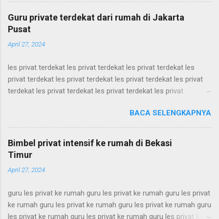
mtalkblog, mtalkblog, mtalkblog, mtalkblog, mtalkblog,
mtalkblog, mtalkblog, mtalkblog, mtalkblog, mtalkblog,
Guru private terdekat dari rumah di Jakarta
mtalkblog, mtalkblog, mtalkblog, mtalkblog, mtalkblog,
Pusat
mtalkblog, mtalkblog, mtalkblog, mtalkblog, mtalkblog,
April 27, 2024
mtalkblog, mtalkblog, mtalkblog, mtalkblog, mtalkblog,
mtalkblog, mtalkblog, mtalkblog, mtalkblog, mtalkblog,
les privat terdekat les privat terdekat les privat terdekat les
mtalkblog, mtalkblog, mtalkblog, mtalkblog, mtalkblog,
privat terdekat les privat terdekat les privat terdekat les privat
mtalkblog, mtalkblog, mtalkblog, mtalkblog, mtalkblog,
terdekat les privat terdekat les privat terdekat les privat
mtalkblog, mtalkblog, mtalkblog, mtalkblog, mtalkblog,
terdekat les privat terdekat les privat terdekat les privat
mtalkblog, mtalkblog, mtalkblog, mtalkblog, mtalkblog,
BACA SELENGKAPNYA
terdekat les privat terdekat les privat terdekat les privat
mtalkblog, mtalkblog,...
terdekat les privat terdekat les privat terdekat les privat
terdekat les privat terdekat les privat terdekat les privat
Bimbel privat intensif ke rumah di Bekasi
terdekat les privat terdekat les privat terdekat les privat
Timur
terdekat les privat terdekat les privat terdekat les privat
April 27, 2024
terdekat les privat terdekat les privat terdekat les privat
terdekat les privat terdekat les privat terdekat les privat
guru les privat ke rumah guru les privat ke rumah guru les privat
terdekat les privat terdekat les privat terdekat les privat
ke rumah guru les privat ke rumah guru les privat ke rumah guru
terdekat les privat terdekat les privat terdekat les privat
les privat ke rumah guru les privat ke rumah guru les privat ke