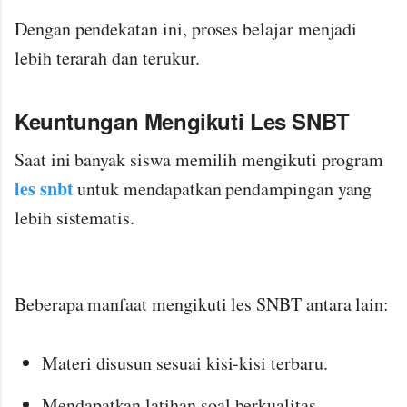
Dengan pendekatan ini, proses belajar menjadi
lebih terarah dan terukur.
Keuntungan Mengikuti Les SNBT
Saat ini banyak siswa memilih mengikuti program
les snbt
untuk mendapatkan pendampingan yang
lebih sistematis.
Beberapa manfaat mengikuti les SNBT antara lain:
Materi disusun sesuai kisi-kisi terbaru.
Mendapatkan latihan soal berkualitas.