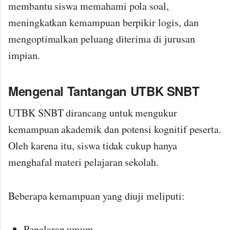
membantu siswa memahami pola soal,
meningkatkan kemampuan berpikir logis, dan
mengoptimalkan peluang diterima di jurusan
impian.
Mengenal Tantangan UTBK SNBT
UTBK SNBT dirancang untuk mengukur
kemampuan akademik dan potensi kognitif peserta.
Oleh karena itu, siswa tidak cukup hanya
menghafal materi pelajaran sekolah.
Beberapa kemampuan yang diuji meliputi:
Penalaran umum.