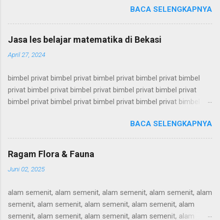
BACA SELENGKAPNYA
@latiseducation . bimbel utbk, bimbel utbk, bimbel utbk, bimbel
utbk, bimbel utbk, bimbel utbk, bimbel utbk, bimbel utbk, bimbel
utbk, bimbel utbk, bimbel utbk, bimbel utbk, bimbel utbk, bimbel
Jasa les belajar matematika di Bekasi
utbk, bimbel utbk, bimbel utbk, bimbel utbk, bimbel utbk, bimbel
April 27, 2024
utbk, bimbel utbk, bimbel utbk, bimbel utbk, bimbel utbk, bimbel
utbk, bimbel utbk, bimbel utbk, bimbel utbk, bimbel utbk, bimbel
bimbel privat bimbel privat bimbel privat bimbel privat bimbel
utbk, bimbel utbk, bimbel utbk, bimbel utbk, bimbel utbk, bimbel
privat bimbel privat bimbel privat bimbel privat bimbel privat
utbk, bimbel utbk, bimbel utbk, bimbel utbk, bimbel utbk, bimbel
bimbel privat bimbel privat bimbel privat bimbel privat bimbel
utbk, bimbel utbk, bimbel utbk, bimbel utbk, bimbel utbk, bimbel
privat bimbel privat bimbel privat bimbel privat bimbel privat
utbk, bimbel utbk, bimbel utbk, bimbel utbk, bimbel utbk, bimbel
BACA SELENGKAPNYA
bimbel privat bimbel privat bimbel privat bimbel privat bimbel
utbk, bimbel utbk, bimbel utbk, bimbel utbk, bimbel utbk, bimbel
privat bimbel privat bimbel privat bimbel privat bimbel privat
utbk, bimbel...
bimbel privat bimbel privat bimbel privat bimbel privat bimbel
Ragam Flora & Fauna
privat bimbel privat bimbel privat bimbel privat bimbel privat
Juni 02, 2025
bimbel privat bimbel privat bimbel privat bimbel privat bimbel
privat bimbel privat bimbel privat bimbel privat bimbel privat
alam semenit, alam semenit, alam semenit, alam semenit, alam
bimbel privat bimbel privat bimbel privat bimbel privat bimbel
semenit, alam semenit, alam semenit, alam semenit, alam
privat bimbel privat bimbel privat bimbel privat bimbel privat
semenit, alam semenit, alam semenit, alam semenit, alam
bimbel privat bimbel privat bimbel privat bimbel privat bimbel