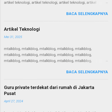
artikel teknologi, artikel teknologi, artikel teknologi, artikel
jasa les privat jasa les privat jasa les privat jasa les privat jasa
teknologi, artikel teknologi, artikel teknologi, artikel teknologi,
les privat jasa les privat jasa les priva...
BACA SELENGKAPNYA
artikel teknologi, artikel teknologi, artikel teknologi, artikel
teknologi, artikel teknologi, artikel teknologi, artikel teknologi,
artikel teknologi, artikel teknologi, artikel teknologi, artikel
Artikel Teknologi
teknologi, artikel teknologi, artikel teknologi, artikel teknologi,
Mei 31, 2025
artikel teknologi, artikel teknologi, artikel teknologi, artikel
teknologi, artikel teknologi, artikel teknologi, artikel teknologi,
mtalkblog, mtalkblog, mtalkblog, mtalkblog, mtalkblog,
artikel teknologi, artikel teknologi, artikel teknologi, artikel
mtalkblog, mtalkblog, mtalkblog, mtalkblog, mtalkblog,
teknologi, artikel teknologi, artikel teknologi, artikel teknologi,
mtalkblog, mtalkblog, mtalkblog, mtalkblog, mtalkblog,
artikel teknologi, artikel teknologi, artikel teknologi, artikel
mtalkblog, mtalkblog, mtalkblog, mtalkblog, mtalkblog,
teknologi, artikel teknologi, artikel teknologi, artikel teknologi,
BACA SELENGKAPNYA
mtalkblog, mtalkblog, mtalkblog, mtalkblog, mtalkblog,
artikel teknologi, ...
mtalkblog, mtalkblog, mtalkblog, mtalkblog, mtalkblog,
mtalkblog, mtalkblog, mtalkblog, mtalkblog, mtalkblog,
Guru private terdekat dari rumah di Jakarta
mtalkblog, mtalkblog, mtalkblog, mtalkblog, mtalkblog,
Pusat
mtalkblog, mtalkblog, mtalkblog, mtalkblog, mtalkblog,
April 27, 2024
mtalkblog, mtalkblog, mtalkblog, mtalkblog, mtalkblog,
mtalkblog, mtalkblog, mtalkblog, mtalkblog, mtalkblog,