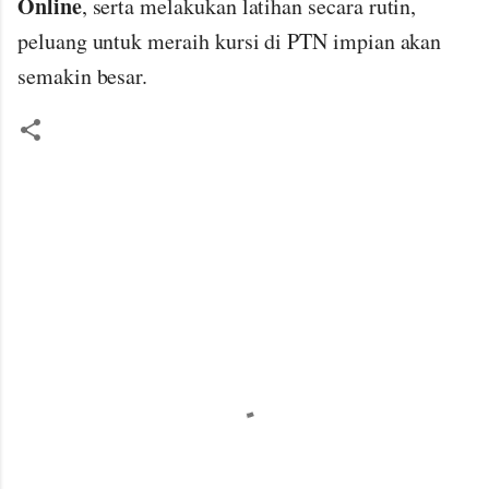
Online
, serta melakukan latihan secara rutin,
peluang untuk meraih kursi di PTN impian akan
semakin besar.
K
o
m
e
n
t
a
r