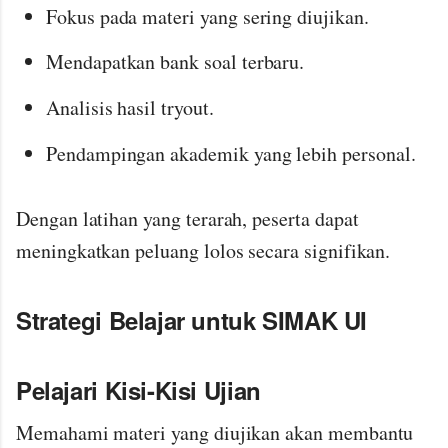
Fokus pada materi yang sering diujikan.
Mendapatkan bank soal terbaru.
Analisis hasil tryout.
Pendampingan akademik yang lebih personal.
Dengan latihan yang terarah, peserta dapat
meningkatkan peluang lolos secara signifikan.
Strategi Belajar untuk SIMAK UI
Pelajari Kisi-Kisi Ujian
Memahami materi yang diujikan akan membantu