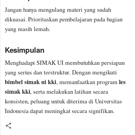
Jangan hanya mengulang materi yang sudah
dikuasai. Prioritaskan pembelajaran pada bagian
yang masih lemah.
Kesimpulan
Menghadapi SIMAK UI membutuhkan persiapan
yang serius dan terstruktur. Dengan mengikuti
bimbel simak ui kki
les
, memanfaatkan program
simak kki
, serta melakukan latihan secara
konsisten, peluang untuk diterima di Universitas
Indonesia dapat meningkat secara signifikan.