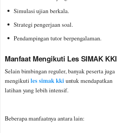
Simulasi ujian berkala.
Strategi pengerjaan soal.
Pendampingan tutor berpengalaman.
Manfaat Mengikuti Les SIMAK KKI
Selain bimbingan reguler, banyak peserta juga
les simak kki
mengikuti
untuk mendapatkan
latihan yang lebih intensif.
Beberapa manfaatnya antara lain: