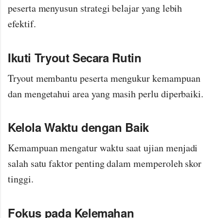
peserta menyusun strategi belajar yang lebih
efektif.
Ikuti Tryout Secara Rutin
Tryout membantu peserta mengukur kemampuan
dan mengetahui area yang masih perlu diperbaiki.
Kelola Waktu dengan Baik
Kemampuan mengatur waktu saat ujian menjadi
salah satu faktor penting dalam memperoleh skor
tinggi.
Fokus pada Kelemahan