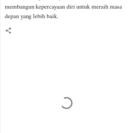
membangun kepercayaan diri untuk meraih masa
depan yang lebih baik.
K
o
m
e
n
t
a
r