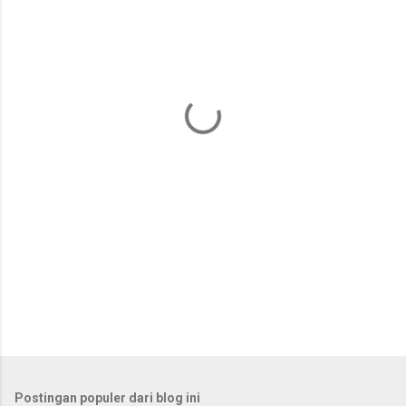
e
n
t
a
r
Postingan populer dari blog ini