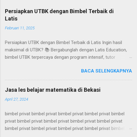
Persiapkan UTBK dengan Bimbel Terbaik di
Latis
Februari 11, 2025
Persiapkan UTBK dengan Bimbel Terbaik di Latis Ingin hasil
maksimal di UTBK? 📚 Bergabunglah dengan Latis Education,
bimbel UTBK terpercaya dengan program intensif, tutor
berpengalaman, dan try out rutin! Follow kami di
BACA SELENGKAPNYA
@latiseducation . bimbel utbk, bimbel utbk, bimbel utbk, bimbel
utbk, bimbel utbk, bimbel utbk, bimbel utbk, bimbel utbk, bimbel
utbk, bimbel utbk, bimbel utbk, bimbel utbk, bimbel utbk, bimbel
Jasa les belajar matematika di Bekasi
utbk, bimbel utbk, bimbel utbk, bimbel utbk, bimbel utbk, bimbel
April 27, 2024
utbk, bimbel utbk, bimbel utbk, bimbel utbk, bimbel utbk, bimbel
utbk, bimbel utbk, bimbel utbk, bimbel utbk, bimbel utbk, bimbel
bimbel privat bimbel privat bimbel privat bimbel privat bimbel
utbk, bimbel utbk, bimbel utbk, bimbel utbk, bimbel utbk, bimbel
privat bimbel privat bimbel privat bimbel privat bimbel privat
utbk, bimbel utbk, bimbel utbk, bimbel utbk, bimbel utbk, bimbel
bimbel privat bimbel privat bimbel privat bimbel privat bimbel
utbk, bimbel utbk, bimbel utbk, bimbel utbk, bimbel utbk, bimbel
privat bimbel privat bimbel privat bimbel privat bimbel privat