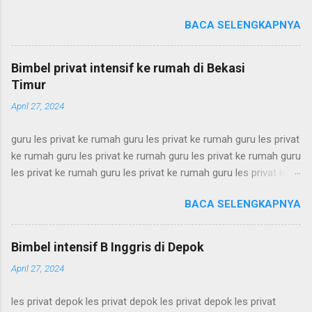
terdekat les privat terdekat les privat terdekat les privat
mtalkblog, mtalkblog, mtalkblog, mtalkblog, mtalkblog,
BACA SELENGKAPNYA
terdekat les privat terdekat les privat terdekat les privat
mtalkblog, mtalkblog,...
terdekat les privat terdekat les privat terdekat les privat
terdekat les privat terdekat les privat terdekat les privat
Bimbel privat intensif ke rumah di Bekasi
terdekat les privat terdekat les privat terdekat les privat
Timur
terdekat les privat terdekat les privat terdekat les privat
April 27, 2024
terdekat les privat terdekat les privat terdekat les privat
terdekat les privat terdekat les privat terdekat les privat
guru les privat ke rumah guru les privat ke rumah guru les privat
terdekat les privat terdekat les privat terdekat les privat
ke rumah guru les privat ke rumah guru les privat ke rumah guru
terdekat les privat terdekat les privat terdekat les privat
les privat ke rumah guru les privat ke rumah guru les privat ke
terdekat les privat terdekat les privat terdekat les privat
rumah guru les privat ke rumah guru les privat ke rumah guru
terdekat les privat terdekat les privat terdekat les privat
BACA SELENGKAPNYA
les privat ke rumah guru les privat ke rumah guru les privat ke
terdekat les privat terdekat les privat te...
rumah guru les privat ke rumah guru les privat ke rumah guru
les privat ke rumah guru les privat ke rumah guru les privat ke
Bimbel intensif B Inggris di Depok
rumah guru les privat ke rumah guru les privat ke rumah guru
April 27, 2024
les privat ke rumah guru les privat ke rumah guru les privat ke
rumah guru les privat ke rumah guru les privat ke rumah guru
les privat depok les privat depok les privat depok les privat
les privat ke rumah guru les privat ke rumah guru les privat ke