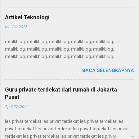
teknologi, artikel teknologi, artikel teknologi, artikel teknologi,
artikel teknologi, artikel teknologi, artikel teknologi, artikel
Artikel Teknologi
teknologi, artikel teknologi, artikel teknologi, artikel teknologi,
Mei 31, 2025
artikel teknologi, artikel teknologi, artikel teknologi, artikel
teknologi, artikel teknologi, artikel teknologi, artikel teknologi,
mtalkblog, mtalkblog, mtalkblog, mtalkblog, mtalkblog,
artikel teknologi, artikel teknologi, artikel teknologi, artikel
mtalkblog, mtalkblog, mtalkblog, mtalkblog, mtalkblog,
teknologi, artikel teknologi, artikel teknologi, artikel teknologi,
mtalkblog, mtalkblog, mtalkblog, mtalkblog, mtalkblog,
artikel teknologi, artikel teknologi, artikel teknologi, artikel
mtalkblog, mtalkblog, mtalkblog, mtalkblog, mtalkblog,
teknologi, artikel teknologi, artikel teknologi, artikel teknologi,
BACA SELENGKAPNYA
mtalkblog, mtalkblog, mtalkblog, mtalkblog, mtalkblog,
artikel teknologi, ...
mtalkblog, mtalkblog, mtalkblog, mtalkblog, mtalkblog,
mtalkblog, mtalkblog, mtalkblog, mtalkblog, mtalkblog,
Guru private terdekat dari rumah di Jakarta
mtalkblog, mtalkblog, mtalkblog, mtalkblog, mtalkblog,
Pusat
mtalkblog, mtalkblog, mtalkblog, mtalkblog, mtalkblog,
April 27, 2024
mtalkblog, mtalkblog, mtalkblog, mtalkblog, mtalkblog,
mtalkblog, mtalkblog, mtalkblog, mtalkblog, mtalkblog,
les privat terdekat les privat terdekat les privat terdekat les
mtalkblog, mtalkblog, mtalkblog, mtalkblog, mtalkblog,
privat terdekat les privat terdekat les privat terdekat les privat
mtalkblog, mtalkblog, mtalkblog, mtalkblog, mtalkblog,
terdekat les privat terdekat les privat terdekat les privat
mtalkblog, mtalkblog, mtalkblog, mtalkblog, mtalkblog,