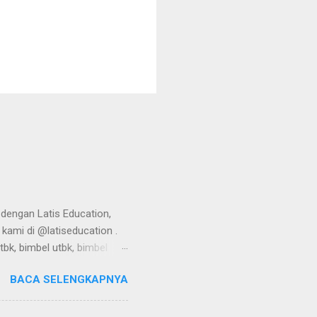
 dengan Latis Education,
 kami di @latiseducation .
tbk, bimbel utbk, bimbel
mbel utbk, bimbel utbk,
BACA SELENGKAPNYA
tbk, bimbel utbk, bimbel
mbel utbk, bimbel utbk,
tbk, bimbel utbk, bimbel