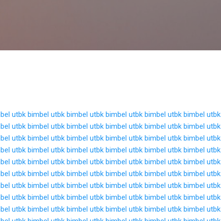
Langsung ke konten utama
bel utbk
bimbel utbk
bimbel utbk
bimbel utbk
bimbel utbk
bimbel utbk
bel utbk
bimbel utbk
bimbel utbk
bimbel utbk
bimbel utbk
bimbel utbk
bel utbk
bimbel utbk
bimbel utbk
bimbel utbk
bimbel utbk
bimbel utbk
bel utbk
bimbel utbk
bimbel utbk
bimbel utbk
bimbel utbk
bimbel utbk
bel utbk
bimbel utbk
bimbel utbk
bimbel utbk
bimbel utbk
bimbel utbk
bel utbk
bimbel utbk
bimbel utbk
bimbel utbk
bimbel utbk
bimbel utbk
bel utbk
bimbel utbk
bimbel utbk
bimbel utbk
bimbel utbk
bimbel utbk
bel utbk
bimbel utbk
bimbel utbk
bimbel utbk
bimbel utbk
bimbel utbk
bel utbk
bimbel utbk
bimbel utbk
bimbel utbk
bimbel utbk
bimbel utbk
bel utbk
bimbel utbk
bimbel utbk
bimbel utbk
bimbel utbk
bimbel utbk