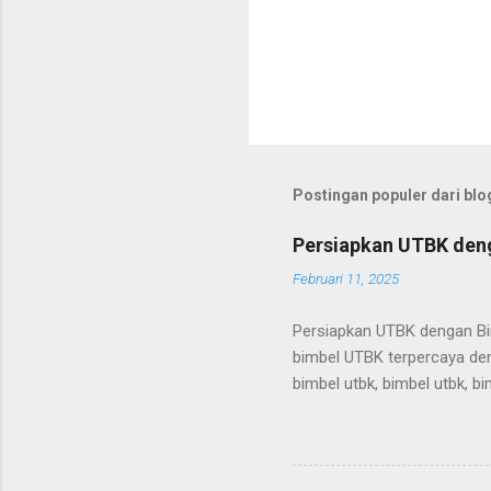
Postingan populer dari blog
Persiapkan UTBK deng
Februari 11, 2025
Persiapkan UTBK dengan Bim
bimbel UTBK terpercaya deng
bimbel utbk, bimbel utbk, bi
utbk, bimbel utbk, bimbel ut
bimbel utbk, bimbel utbk, bi
utbk, bimbel utbk, bimbel ut
bimbel utbk, bimbel utbk, bi