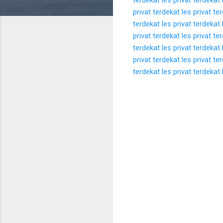
privat terdekat
les privat te
terdekat
les privat terdekat
privat terdekat
les privat te
terdekat
les privat terdekat
privat terdekat
les privat te
terdekat
les privat terdekat
K
o
m
e
n
t
a
r