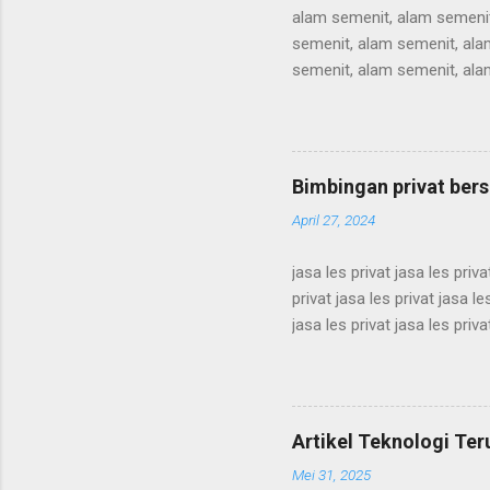
alam semenit, alam semenit
semenit, alam semenit, ala
semenit, alam semenit, ala
semenit, alam semenit, ala
semenit, alam semenit, ala
semenit, alam semenit, ala
semenit, alam semenit, ala
Bimbingan privat ber
April 27, 2024
jasa les privat jasa les priva
privat jasa les privat jasa le
jasa les privat jasa les priva
privat jasa les privat jasa le
jasa les privat jasa les priva
privat jasa les privat jasa le
jasa les privat jasa les privat
Artikel Teknologi Te
Mei 31, 2025