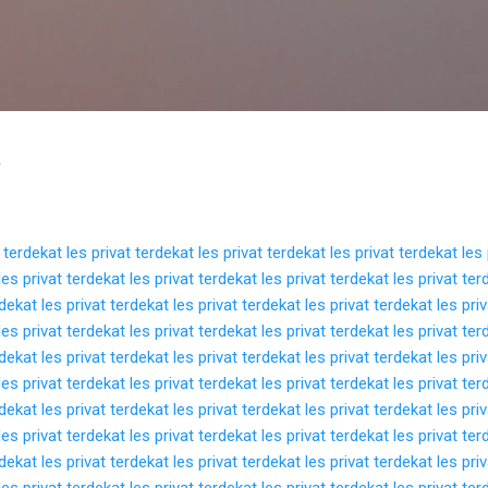
Langsung ke konten utama
t
t terdekat
les privat terdekat
les privat terdekat
les privat terdekat
les
les privat terdekat
les privat terdekat
les privat terdekat
les privat ter
rdekat
les privat terdekat
les privat terdekat
les privat terdekat
les pri
les privat terdekat
les privat terdekat
les privat terdekat
les privat ter
rdekat
les privat terdekat
les privat terdekat
les privat terdekat
les pri
les privat terdekat
les privat terdekat
les privat terdekat
les privat ter
rdekat
les privat terdekat
les privat terdekat
les privat terdekat
les pri
les privat terdekat
les privat terdekat
les privat terdekat
les privat ter
rdekat
les privat terdekat
les privat terdekat
les privat terdekat
les pri
les privat terdekat
les privat terdekat
les privat terdekat
les privat ter