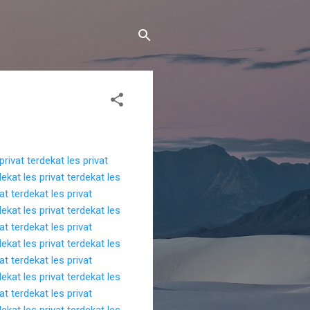
 privat terdekat
les privat
dekat
les privat terdekat
les
vat terdekat
les privat
dekat
les privat terdekat
les
vat terdekat
les privat
dekat
les privat terdekat
les
vat terdekat
les privat
dekat
les privat terdekat
les
vat terdekat
les privat
dekat
les privat terdekat
les