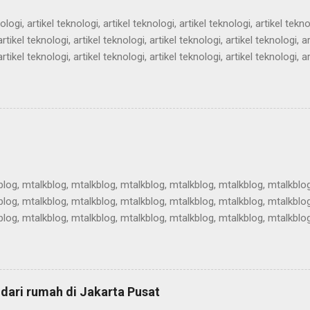
ologi, artikel teknologi, artikel teknologi, artikel teknologi, artikel tekno
rtikel teknologi, artikel teknologi, artikel teknologi, artikel teknologi, ar
rtikel teknologi, artikel teknologi, artikel teknologi, artikel teknologi, ar
rtikel teknologi, artikel teknologi, artikel teknologi, artikel teknologi, ar
rtikel teknologi, artikel teknologi, artikel teknologi, artikel teknologi, ar
rtikel teknologi, artikel teknologi, artikel teknologi, artikel teknologi, ar
rtikel teknologi, artikel teknologi, artikel teknologi, artikel teknologi, ar
blog, mtalkblog, mtalkblog, mtalkblog, mtalkblog, mtalkblog, mtalkblog
blog, mtalkblog, mtalkblog, mtalkblog, mtalkblog, mtalkblog, mtalkblog
blog, mtalkblog, mtalkblog, mtalkblog, mtalkblog, mtalkblog, mtalkblog
blog, mtalkblog, mtalkblog, mtalkblog, mtalkblog, mtalkblog, mtalkblog
blog, mtalkblog, mtalkblog, mtalkblog, mtalkblog, mtalkblog, mtalkblog
blog, mtalkblog, mtalkblog, mtalkblog, mtalkblog, mtalkblog, mtalkblog
log, mtalkblog, mtalkblog, mtalkblog, mtalkblog, mtalkblog, mtalkblog,
 dari rumah di Jakarta Pusat