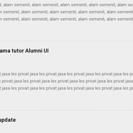
, alam semenit, alam semenit, alam semenit, alam semenit, alam se
m semenit, alam semenit, alam semenit, alam semenit, alam semenit
m semenit, alam semenit, alam semenit, alam semenit, alam semenit
m semenit, alam semenit, alam semenit, alam semenit, alam semenit
m semenit, alam semenit, alam semenit, alam semenit, alam semenit
m semenit, alam semenit, alam semenit, alam semenit, alam semenit
m semenit, alam semenit, alam semenit, alam semenit, alam semenit,
sama tutor Alumni UI
t jasa les privat jasa les privat jasa les privat jasa les privat jasa les p
s privat jasa les privat jasa les privat jasa les privat jasa les privat jas
t jasa les privat jasa les privat jasa les privat jasa les privat jasa les p
s privat jasa les privat jasa les privat jasa les privat jasa les privat jas
t jasa les privat jasa les privat jasa les privat jasa les privat jasa les p
s privat jasa les privat jasa les privat jasa les privat jasa les privat jas
 jasa les privat jasa les privat jasa les privat jasa les privat jasa les pr
rupdate