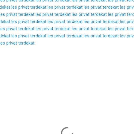
rdekat
les privat terdekat
les privat terdekat
les privat terdekat
les pri
les privat terdekat
les privat terdekat
les privat terdekat
les privat ter
rdekat
les privat terdekat
les privat terdekat
les privat terdekat
les pri
les privat terdekat
les privat terdekat
les privat terdekat
les privat ter
rdekat
les privat terdekat
les privat terdekat
les privat terdekat
les pri
les privat terdekat