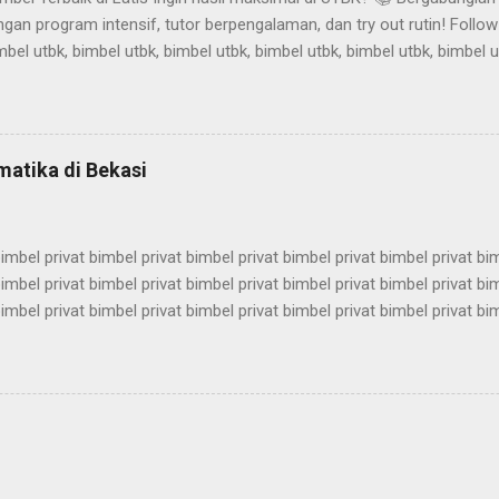
an program intensif, tutor berpengalaman, dan try out rutin! Follow
mbel utbk, bimbel utbk, bimbel utbk, bimbel utbk, bimbel utbk, bimbel u
bk, bimbel utbk, bimbel utbk, bimbel utbk, bimbel utbk, bimbel utbk, bi
mbel utbk, bimbel utbk, bimbel utbk, bimbel utbk, bimbel utbk, bimbel u
bk, bimbel utbk, bimbel utbk, bimbel utbk, bimbel utbk, bimbel utbk, bi
mbel utbk, bimbel utbk, bimbel utbk, bimbel utbk, bimbel utbk, bimbel u
matika di Bekasi
k, bimbel utbk, bimbel utbk, bimbel utbk, bimbel utbk, bimbel...
imbel privat bimbel privat bimbel privat bimbel privat bimbel privat bi
imbel privat bimbel privat bimbel privat bimbel privat bimbel privat bi
imbel privat bimbel privat bimbel privat bimbel privat bimbel privat bi
imbel privat bimbel privat bimbel privat bimbel privat bimbel privat bi
imbel privat bimbel privat bimbel privat bimbel privat bimbel privat bi
imbel privat bimbel privat bimbel privat bimbel privat bimbel privat bi
imbel privat bimbel privat bimbel privat bimbel privat bimbel privat bi
imbel privat bimbel pri...