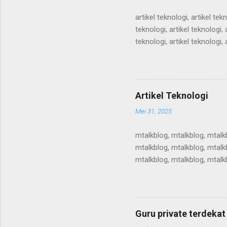
artikel teknologi, artikel tekn
teknologi, artikel teknologi, a
teknologi, artikel teknologi, a
teknologi, artikel teknologi, a
teknologi, artikel teknologi, a
teknologi, artikel teknologi, a
teknologi, artikel teknologi, a
Artikel Teknologi
teknologi, ...
Mei 31, 2025
mtalkblog, mtalkblog, mtalk
mtalkblog, mtalkblog, mtalk
mtalkblog, mtalkblog, mtalk
mtalkblog, mtalkblog, mtalk
mtalkblog, mtalkblog, mtalk
mtalkblog, mtalkblog, mtalk
mtalkblog, mtalkblog, mtalkb
Guru private terdekat