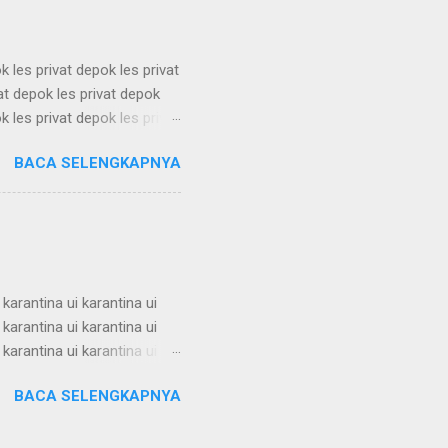
k les privat depok les privat
vat depok les privat depok
k les privat depok les privat
vat depok les privat depok
BACA SELENGKAPNYA
k les privat depok les privat
vat depok les privat depok
k les privat depok les privat
 karantina ui karantina ui
 karantina ui karantina ui
 karantina ui karantina ui
 karantina ui karantina ui
BACA SELENGKAPNYA
 karantina ui karantina ui
 karantina ui karantina ui
 karantina ui karantina ui