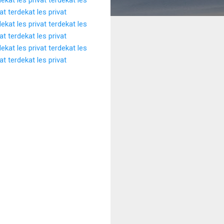
vat terdekat
les privat
dekat
les privat terdekat
les
vat terdekat
les privat
dekat
les privat terdekat
les
vat terdekat
les privat