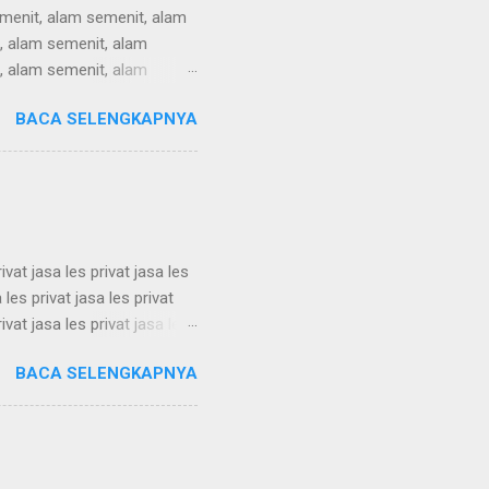
menit, alam semenit, alam
, alam semenit, alam
, alam semenit, alam
, alam semenit, alam
BACA SELENGKAPNYA
, alam semenit, alam
, alam semenit, alam
 alam sem...
rivat jasa les privat jasa les
a les privat jasa les privat
rivat jasa les privat jasa les
a les privat jasa les privat
BACA SELENGKAPNYA
rivat jasa les privat jasa les
a les privat jasa les privat
ivat jasa les priva...