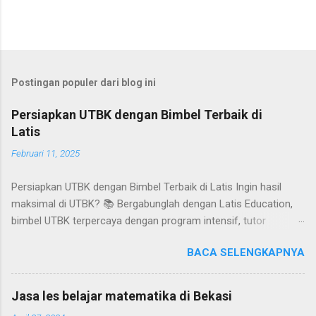
Postingan populer dari blog ini
Persiapkan UTBK dengan Bimbel Terbaik di
Latis
Februari 11, 2025
Persiapkan UTBK dengan Bimbel Terbaik di Latis Ingin hasil
maksimal di UTBK? 📚 Bergabunglah dengan Latis Education,
bimbel UTBK terpercaya dengan program intensif, tutor
berpengalaman, dan try out rutin! Follow kami di
BACA SELENGKAPNYA
@latiseducation . bimbel utbk, bimbel utbk, bimbel utbk, bimbel
utbk, bimbel utbk, bimbel utbk, bimbel utbk, bimbel utbk, bimbel
utbk, bimbel utbk, bimbel utbk, bimbel utbk, bimbel utbk, bimbel
Jasa les belajar matematika di Bekasi
utbk, bimbel utbk, bimbel utbk, bimbel utbk, bimbel utbk, bimbel