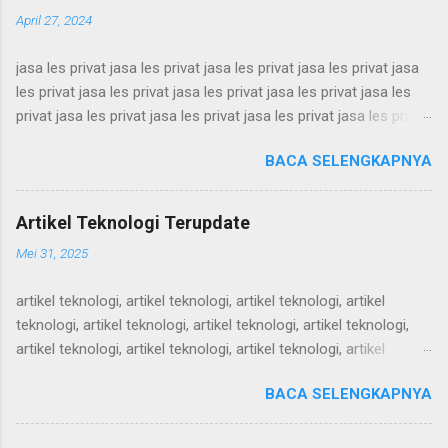
semenit, alam semenit, alam semenit, alam semenit, alam
April 27, 2024
semenit, alam semenit, alam semenit, alam semenit, alam
semenit, alam semenit, alam semenit, alam semenit, alam
jasa les privat jasa les privat jasa les privat jasa les privat jasa
semenit, alam semenit, alam semenit, alam semenit, alam
les privat jasa les privat jasa les privat jasa les privat jasa les
semenit, alam semenit, alam semenit, alam semenit, alam
privat jasa les privat jasa les privat jasa les privat jasa les privat
semenit, alam semenit, alam semenit, alam semenit, alam
jasa les privat jasa les privat jasa les privat jasa les privat jasa
semenit, alam semenit, alam semenit, alam sem...
BACA SELENGKAPNYA
les privat jasa les privat jasa les privat jasa les privat jasa les
privat jasa les privat jasa les privat jasa les privat jasa les privat
jasa les privat jasa les privat jasa les privat jasa les privat jasa
Artikel Teknologi Terupdate
les privat jasa les privat jasa les privat jasa les privat jasa les
Mei 31, 2025
privat jasa les privat jasa les privat jasa les privat jasa les privat
jasa les privat jasa les privat jasa les privat jasa les privat jasa
artikel teknologi, artikel teknologi, artikel teknologi, artikel
les privat jasa les privat jasa les privat jasa les privat jasa les
teknologi, artikel teknologi, artikel teknologi, artikel teknologi,
privat jasa les privat jasa les privat jasa les privat jasa les privat
artikel teknologi, artikel teknologi, artikel teknologi, artikel
jasa les privat jasa les privat jasa les privat jasa les privat jasa
teknologi, artikel teknologi, artikel teknologi, artikel teknologi,
les privat jasa les privat jasa les priva...
BACA SELENGKAPNYA
artikel teknologi, artikel teknologi, artikel teknologi, artikel
teknologi, artikel teknologi, artikel teknologi, artikel teknologi,
artikel teknologi, artikel teknologi, artikel teknologi, artikel