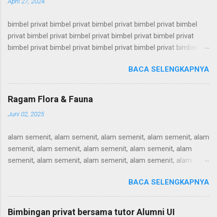
April 27, 2024
utbk, bimbel utbk, bimbel utbk, bimbel utbk, bimbel utbk, bimbel
utbk, bimbel utbk, bimbel utbk, bimbel utbk, bimbel utbk, bimbel
bimbel privat bimbel privat bimbel privat bimbel privat bimbel
utbk, bimbel utbk, bimbel utbk, bimbel utbk, bimbel utbk, bimbel
privat bimbel privat bimbel privat bimbel privat bimbel privat
utbk, bimbel utbk, bimbel utbk, bimbel utbk, bimbel utbk, bimbel
bimbel privat bimbel privat bimbel privat bimbel privat bimbel
utbk, bimbel utbk, bimbel utbk, bimbel utbk, bimbel utbk, bimbel
privat bimbel privat bimbel privat bimbel privat bimbel privat
utbk, bimbel utbk, bimbel utbk, bimbel utbk, bimbel utbk, bimbel
BACA SELENGKAPNYA
bimbel privat bimbel privat bimbel privat bimbel privat bimbel
utbk, bimbel utbk, bimbel utbk, bimbel utbk, bimbel utbk, bimbel
privat bimbel privat bimbel privat bimbel privat bimbel privat
utbk, bimbel...
bimbel privat bimbel privat bimbel privat bimbel privat bimbel
Ragam Flora & Fauna
privat bimbel privat bimbel privat bimbel privat bimbel privat
Juni 02, 2025
bimbel privat bimbel privat bimbel privat bimbel privat bimbel
privat bimbel privat bimbel privat bimbel privat bimbel privat
alam semenit, alam semenit, alam semenit, alam semenit, alam
bimbel privat bimbel privat bimbel privat bimbel privat bimbel
semenit, alam semenit, alam semenit, alam semenit, alam
privat bimbel privat bimbel privat bimbel privat bimbel privat
semenit, alam semenit, alam semenit, alam semenit, alam
bimbel privat bimbel privat bimbel privat bimbel privat bimbel
semenit, alam semenit, alam semenit, alam semenit, alam
privat bimbel privat bimbel privat bimbel privat bimbel privat
BACA SELENGKAPNYA
semenit, alam semenit, alam semenit, alam semenit, alam
bimbel privat bimbel privat bimbel privat bimbel pri...
semenit, alam semenit, alam semenit, alam semenit, alam
semenit, alam semenit, alam semenit, alam semenit, alam
Bimbingan privat bersama tutor Alumni UI