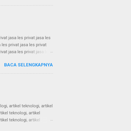
, alam semenit, alam
 alam sem...
rivat jasa les privat jasa les
a les privat jasa les privat
rivat jasa les privat jasa les
a les privat jasa les privat
BACA SELENGKAPNYA
rivat jasa les privat jasa les
a les privat jasa les privat
ivat jasa les priva...
logi, artikel teknologi, artikel
tikel teknologi, artikel
tikel teknologi, artikel
tikel teknologi, artikel