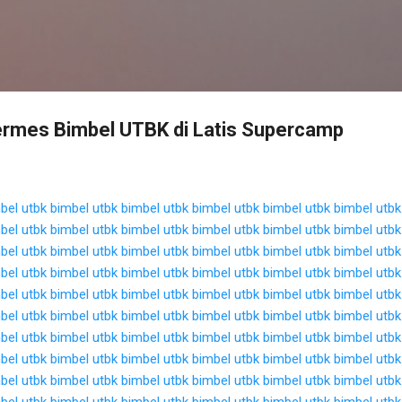
Langsung ke konten utama
rmes Bimbel UTBK di Latis Supercamp
bel utbk
bimbel utbk
bimbel utbk
bimbel utbk
bimbel utbk
bimbel utbk
bel utbk
bimbel utbk
bimbel utbk
bimbel utbk
bimbel utbk
bimbel utbk
bel utbk
bimbel utbk
bimbel utbk
bimbel utbk
bimbel utbk
bimbel utbk
bel utbk
bimbel utbk
bimbel utbk
bimbel utbk
bimbel utbk
bimbel utbk
bel utbk
bimbel utbk
bimbel utbk
bimbel utbk
bimbel utbk
bimbel utbk
bel utbk
bimbel utbk
bimbel utbk
bimbel utbk
bimbel utbk
bimbel utbk
bel utbk
bimbel utbk
bimbel utbk
bimbel utbk
bimbel utbk
bimbel utbk
bel utbk
bimbel utbk
bimbel utbk
bimbel utbk
bimbel utbk
bimbel utbk
bel utbk
bimbel utbk
bimbel utbk
bimbel utbk
bimbel utbk
bimbel utbk
bel utbk
bimbel utbk
bimbel utbk
bimbel utbk
bimbel utbk
bimbel utbk