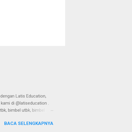
 dengan Latis Education,
 kami di @latiseducation .
tbk, bimbel utbk, bimbel
mbel utbk, bimbel utbk,
BACA SELENGKAPNYA
tbk, bimbel utbk, bimbel
mbel utbk, bimbel utbk,