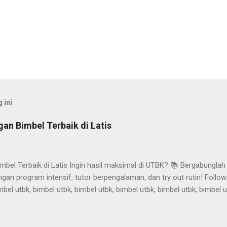
 ini
an Bimbel Terbaik di Latis
bel Terbaik di Latis Ingin hasil maksimal di UTBK? 📚 Bergabunglah
an program intensif, tutor berpengalaman, dan try out rutin! Follow
mbel utbk, bimbel utbk, bimbel utbk, bimbel utbk, bimbel utbk, bimbel u
bk, bimbel utbk, bimbel utbk, bimbel utbk, bimbel utbk, bimbel utbk, bi
mbel utbk, bimbel utbk, bimbel utbk, bimbel utbk, bimbel utbk, bimbel u
bk, bimbel utbk, bimbel utbk, bimbel utbk, bimbel utbk, bimbel utbk, bi