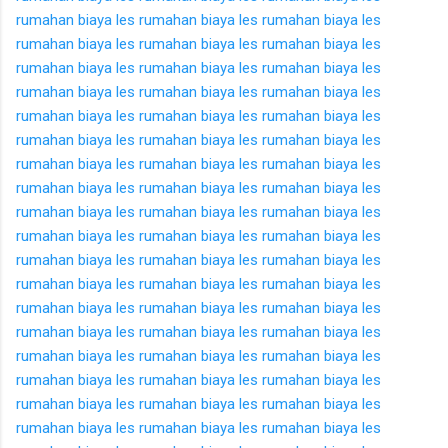
rumahan
biaya les rumahan
biaya les rumahan
biaya les
rumahan
biaya les rumahan
biaya les rumahan
biaya les
rumahan
biaya les rumahan
biaya les rumahan
biaya les
rumahan
biaya les rumahan
biaya les rumahan
biaya les
rumahan
biaya les rumahan
biaya les rumahan
biaya les
rumahan
biaya les rumahan
biaya les rumahan
biaya les
rumahan
biaya les rumahan
biaya les rumahan
biaya les
rumahan
biaya les rumahan
biaya les rumahan
biaya les
rumahan
biaya les rumahan
biaya les rumahan
biaya les
rumahan
biaya les rumahan
biaya les rumahan
biaya les
rumahan
biaya les rumahan
biaya les rumahan
biaya les
rumahan
biaya les rumahan
biaya les rumahan
biaya les
rumahan
biaya les rumahan
biaya les rumahan
biaya les
rumahan
biaya les rumahan
biaya les rumahan
biaya les
rumahan
biaya les rumahan
biaya les rumahan
biaya les
rumahan
biaya les rumahan
biaya les rumahan
biaya les
rumahan
biaya les rumahan
biaya les rumahan
biaya les
rumahan
biaya les rumahan
biaya les rumahan
biaya les