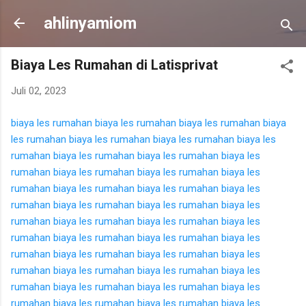
Langsung ke konten utama
ahlinyamiom
Biaya Les Rumahan di Latisprivat
Juli 02, 2023
biaya les rumahan
biaya les rumahan
biaya les rumahan
biaya
les rumahan
biaya les rumahan
biaya les rumahan
biaya les
rumahan
biaya les rumahan
biaya les rumahan
biaya les
rumahan
biaya les rumahan
biaya les rumahan
biaya les
rumahan
biaya les rumahan
biaya les rumahan
biaya les
rumahan
biaya les rumahan
biaya les rumahan
biaya les
rumahan
biaya les rumahan
biaya les rumahan
biaya les
rumahan
biaya les rumahan
biaya les rumahan
biaya les
rumahan
biaya les rumahan
biaya les rumahan
biaya les
rumahan
biaya les rumahan
biaya les rumahan
biaya les
rumahan
biaya les rumahan
biaya les rumahan
biaya les
rumahan
biaya les rumahan
biaya les rumahan
biaya les