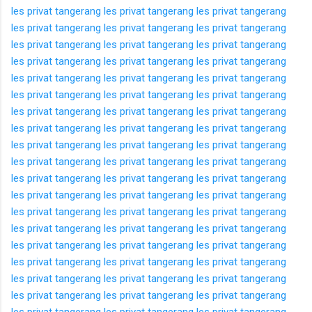
les privat tangerang
les privat tangerang
les privat tangerang
les privat tangerang
les privat tangerang
les privat tangerang
les privat tangerang
les privat tangerang
les privat tangerang
les privat tangerang
les privat tangerang
les privat tangerang
les privat tangerang
les privat tangerang
les privat tangerang
les privat tangerang
les privat tangerang
les privat tangerang
les privat tangerang
les privat tangerang
les privat tangerang
les privat tangerang
les privat tangerang
les privat tangerang
les privat tangerang
les privat tangerang
les privat tangerang
les privat tangerang
les privat tangerang
les privat tangerang
les privat tangerang
les privat tangerang
les privat tangerang
les privat tangerang
les privat tangerang
les privat tangerang
les privat tangerang
les privat tangerang
les privat tangerang
les privat tangerang
les privat tangerang
les privat tangerang
les privat tangerang
les privat tangerang
les privat tangerang
les privat tangerang
les privat tangerang
les privat tangerang
les privat tangerang
les privat tangerang
les privat tangerang
les privat tangerang
les privat tangerang
les privat tangerang
les privat tangerang
les privat tangerang
les privat tangerang