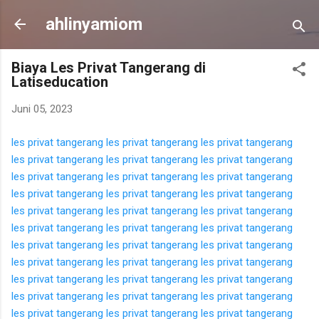
Langsung ke konten utama
ahlinyamiom
Biaya Les Privat Tangerang di
Latiseducation
Juni 05, 2023
les privat tangerang
les privat tangerang
les privat tangerang
les privat tangerang
les privat tangerang
les privat tangerang
les privat tangerang
les privat tangerang
les privat tangerang
les privat tangerang
les privat tangerang
les privat tangerang
les privat tangerang
les privat tangerang
les privat tangerang
les privat tangerang
les privat tangerang
les privat tangerang
les privat tangerang
les privat tangerang
les privat tangerang
les privat tangerang
les privat tangerang
les privat tangerang
les privat tangerang
les privat tangerang
les privat tangerang
les privat tangerang
les privat tangerang
les privat tangerang
les privat tangerang
les privat tangerang
les privat tangerang